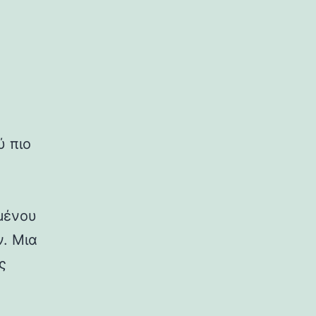
ύ πιο
μένου
ν. Μια
ς