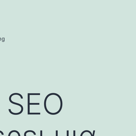
ng
 SEO
ρει μια