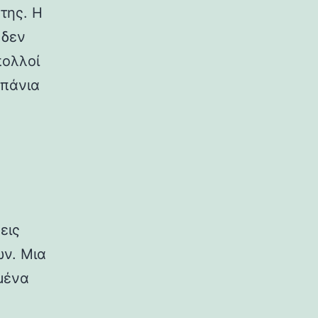
 της. Η
 δεν
πολλοί
σπάνια
εις
ν. Μια
μένα