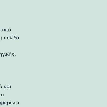
ότοπό
η σελίδα
ηγικής.
ά και
 ο
αραμένει