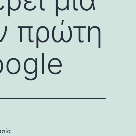
ν πρώτη
oogle
υσία