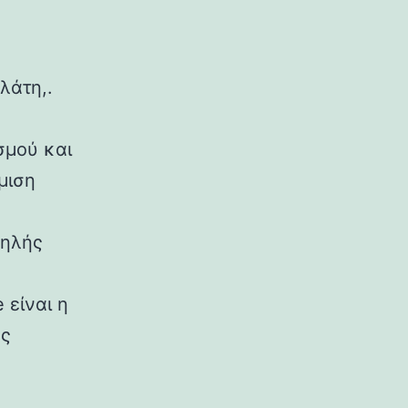
λάτη,.
σμού και
μιση
ψηλής
 είναι η
ης