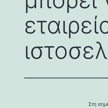
εταιρεί
ιστοσελ
Στη σημ