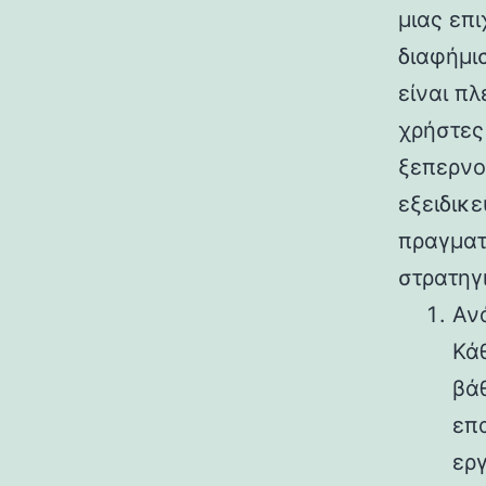
μιας επι
διαφήμι
είναι π
χρήστες
ξεπερνο
εξειδικ
πραγματ
στρατηγ
Αν
Κά
βά
επ
εργ