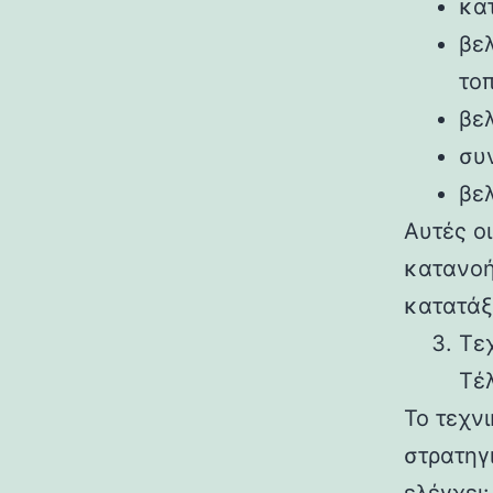
κα
βελ
το
βε
συ
βε
Αυτές ο
κατανοή
κατατάξ
Τε
Τέλ
Το τεχν
στρατηγ