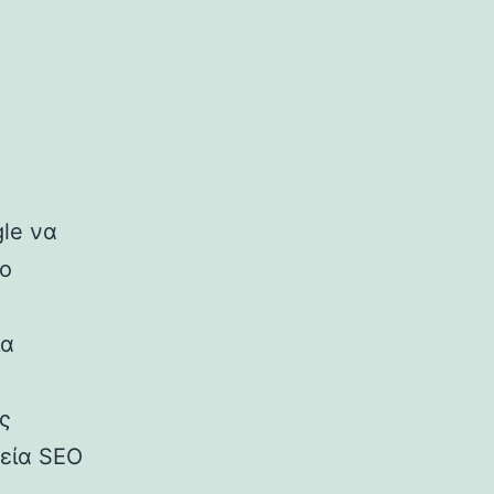
gle να
το
ια
ς
ρεία SEO