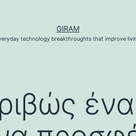
GIRAM
veryday technology breakthroughts that improve livi
ριβώς ένα
να προσφέ