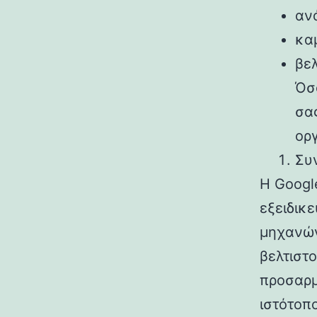
αν
κα
βε
Όσο
σα
ορ
Συ
Η Googl
εξειδικ
μηχανών
βελτιστ
προσαρμ
ιστότοπ