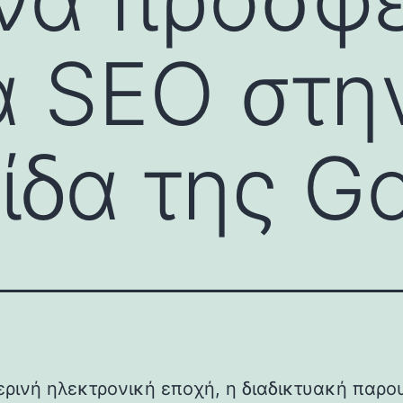
α SEO στη
ίδα της G
ερινή ηλεκτρονική εποχή, η διαδικτυακή παρο