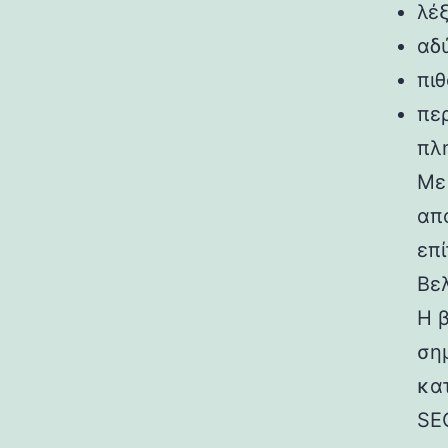
λέξ
αδ
πι
πε
πλ
Με
απ
επί
Βε
Η β
ση
κα
SE