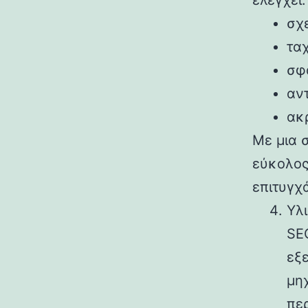
ελέγχει:
σχ
τα
σφ
αν
ακ
Με μια σ
εύκολος
επιτυγχ
Υλ
SEO
εξ
μη
πε