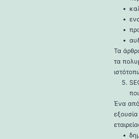
κα
εν
προ
αυξ
Τα άρθρα
τα πολυ
ιστότοπ
SE
ποι
Ένα από
εξουσία
εταιρεί
δημ