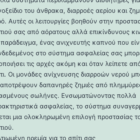
λλά συστήματα περιλαμβάνουν αισθητήρες για
οξείδιο του άνθρακα, διαρροές αερίου και ζημ
ό. Αυτές οι λειτουργίες βοηθούν στην προστα
ιτιού σας από αόρατους αλλά επικίνδυνους κι
 παράδειγμα, ένας ανιχνευτής καπνού που είν
νδεδεμένος στο σύστημα ασφαλείας σας μπορ
οποιήσει τις αρχές ακόμη και όταν λείπετε απ
ίτι. Οι μονάδες ανίχνευσης διαρροών νερού μ
 αποτρέψουν δαπανηρές ζημιές από πλημμύρε
ασμένους σωλήνες. Ενσωματώνοντας πολλά
ρακτηριστικά ασφαλείας, το σύστημα συναγερ
νεται μια ολοκληρωμένη επιλογή προστασίας τ
τιού.
τιωμένη ηρεμία για το σπίτι σας