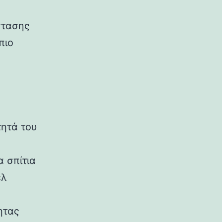
.
στασης
πιο
τητά του
 σπίτια
ελ
ητας