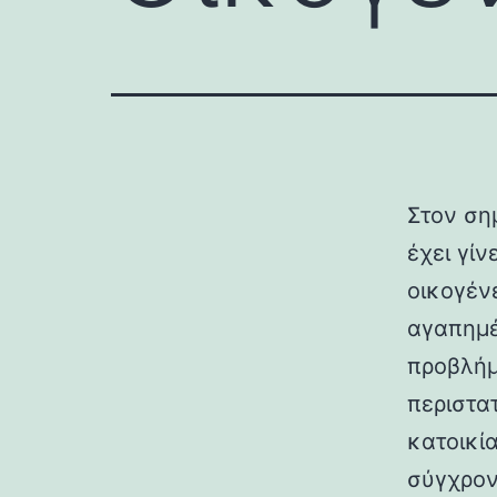
Στον ση
έχει γίν
οικογέν
αγαπημέ
προβλήμ
περιστα
κατοικία
σύγχρον