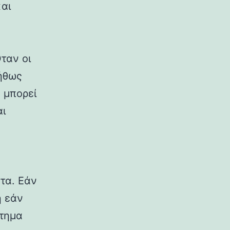
και
ταν οι
ήθως
 μπορεί
αι
ητα. Εάν
ή εάν
στημα