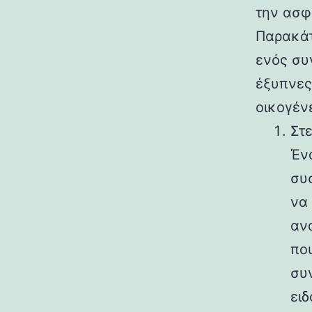
την ασφά
Παρακάτ
ενός συν
έξυπνες
οικογέν
Στ
Έν
συ
να
αν
πο
συ
ει