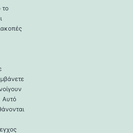
 το
ι
διακοπές
ε
αμβάνετε
ανοίγουν
. Αυτό
θάνονται
εγχος