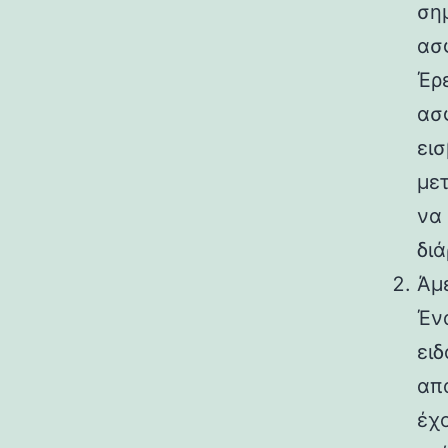
σημ
ασ
Έρε
ασφ
ει
μετ
να
διά
Άμ
Έν
ειδ
απα
έχ