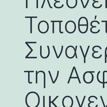
Τοποθέ
Συναγερ
την Ασ
Οικογε