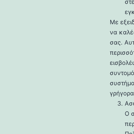
στ
εγ
Με εξει
να καλέ
σας. Αυ
περισσό
εισβολέω
συντομό
συστήμα
γρήγορα
Ασ
Ο 
περ