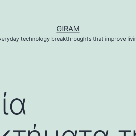
GIRAM
veryday technology breakthroughts that improve livi
ία
κτήματα τ