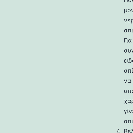
Πο
μον
νερ
σπ
Για
συ
ειδ
σπ
να
σπ
χα
γί
σπι
Βελ