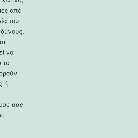
 καπνό,
ιές από
σία του
νδύνους.
αι
εί να
ό το
πορούν
ς ή
μού σας
ου