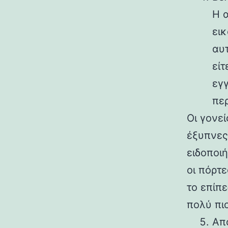
Η α
ει
αυτ
εί
εγγ
πε
Οι γονε
έξυπνες
ειδοποιή
οι πόρτ
το επίπ
πολύ πι
Απ