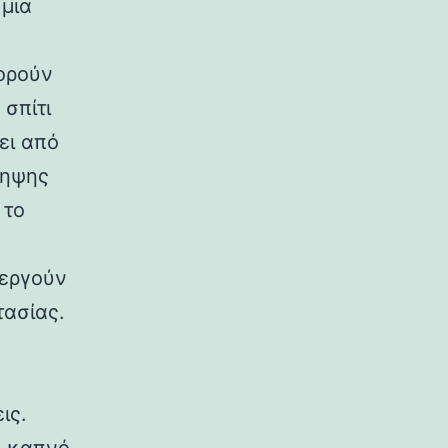
 μια
πορούν
σπίτι
ει από
ληψης
 το
νεργούν
τασίας.
ις.