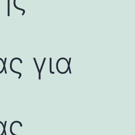
ς για
υ
ας