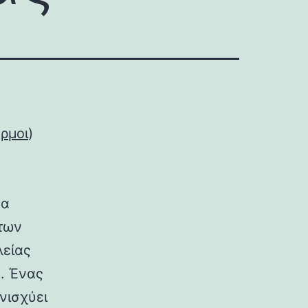
ρμοι
)
να
των
λείας
η. Ένας
νισχύει