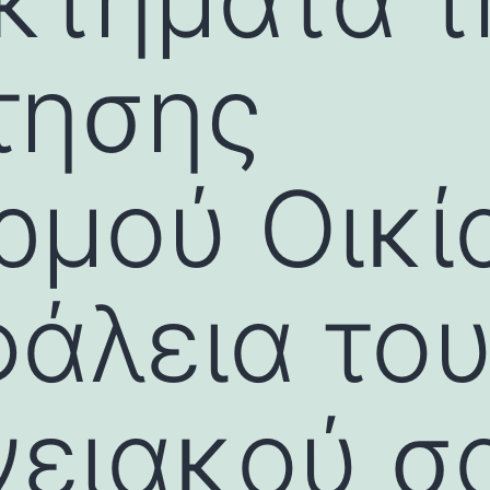
τησης
μού Οικία
φάλεια το
νειακού σ