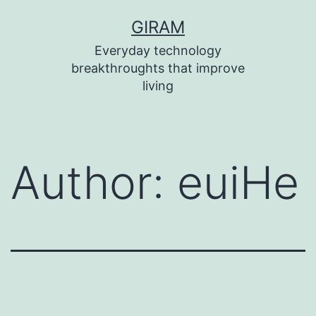
Skip
GIRAM
to
Everyday technology
content
breakthroughts that improve
living
Author:
euiHe