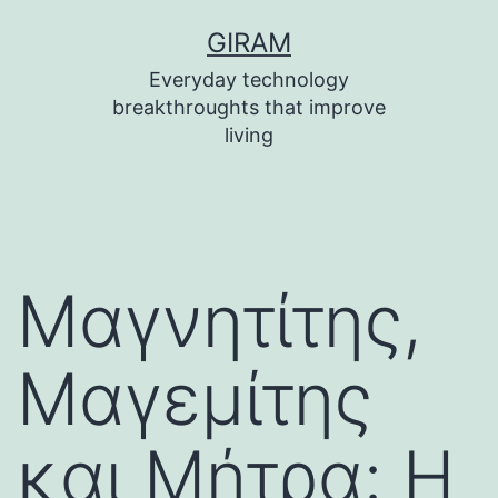
Skip
GIRAM
to
Everyday technology
content
breakthroughts that improve
living
Μαγνητίτης,
Μαγεμίτης
και Μήτρα: Η