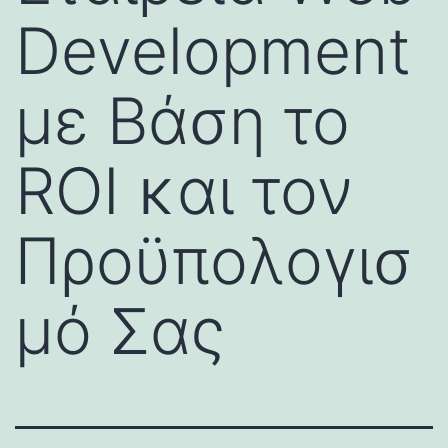
Development
με Βάση το
ROI και τον
Προϋπολογισ
μό Σας