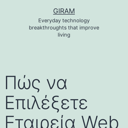
Skip
GIRAM
to
Everyday technology
content
breakthroughts that improve
living
Πώς να
Επιλέξετε
Εταιρεία Web